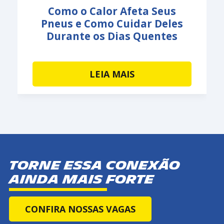
Como o Calor Afeta Seus
Pneus e Como Cuidar Deles
Durante os Dias Quentes
LEIA MAIS
Torne essa conexão
ainda mais forte
CONFIRA NOSSAS VAGAS