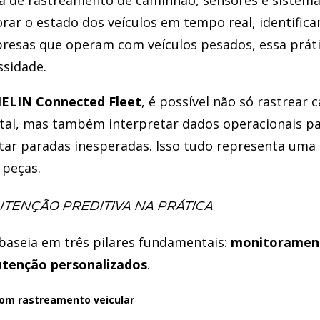
ia de rastreamento de caminhão, sensores e sistema
r o estado dos veículos em tempo real, identifica
presas que operam com veículos pesados, essa prát
sidade.
ELIN Connected Fleet
, é possível não só rastrear
tal, mas também interpretar dados operacionais pa
tar paradas inesperadas. Isso tudo representa uma
 peças.
tenção preditiva na prática
baseia em três pilares fundamentais:
monitoramen
tenção personalizados
.
om rastreamento veicular