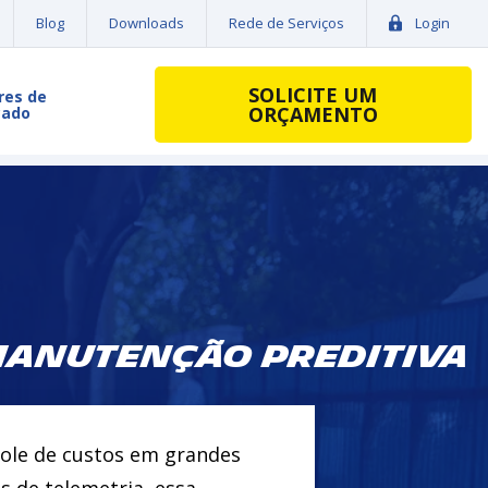
Blog
Downloads
Rede de Serviços
Login
SOLICITE UM
res de
ORÇAMENTO
cado
Manutenção Preditiva
role de custos em grandes