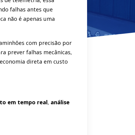
s de telemetria, essa
ndo falhas antes que
ica não é apenas uma
 caminhões com precisão por
ra prever falhas mecânicas,
 economia direta em custo
to em tempo real
,
análise