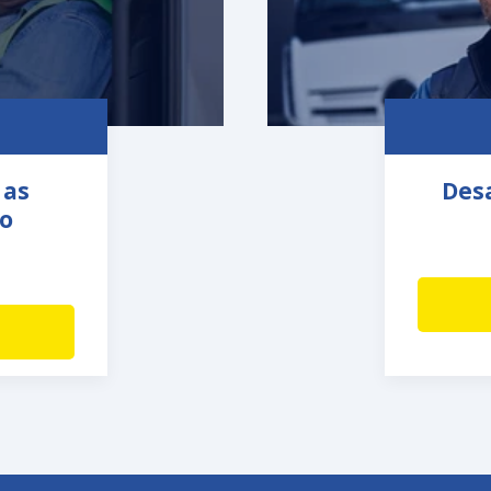
 as
Desa
o