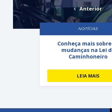
Anterior
NOTÍCIAS
Conheça mais sobre
mudanças na Lei d
Caminhoneiro
LEIA MAIS