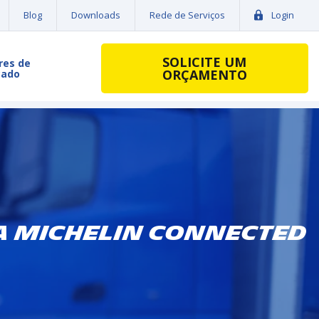
Blog
Downloads
Rede de Serviços
Login
SOLICITE UM
res de
ORÇAMENTO
cado
a MICHELIN Connected