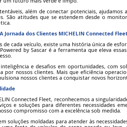
 um futuro mais verde e limpo.
entáveis, além de conectar potenciais, ajudamos 
es. São atitudes que se estendem desde o monit
tica.
o: A Jornada dos Clientes MICHELIN Connected Flee
de cada veículo, existe uma história única de esfor
owered by Sascar é a ferramenta que eleva essas 
esso.
nteligência e desafios em oportunidades, com s
a por nossos clientes. Mais que eficiência operac
ulsiona nossos clientes a conquistar novos horizon
lidade
ELIN Connected Fleet, reconhecemos a singularidad
viços e soluções para diferentes necessidades em
nosso compromisso com a excelência sob medida.
m soluções moldadas para atender às necessidades 