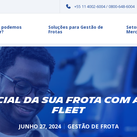
+55 11 4002-6004 / 0800-648-6004
 podemos
Soluções para Gestão de
Seto
r?
Frotas
Mer
ial da sua frota com 
Fleet
JUNHO 27, 2024
GESTÃO DE FROTA