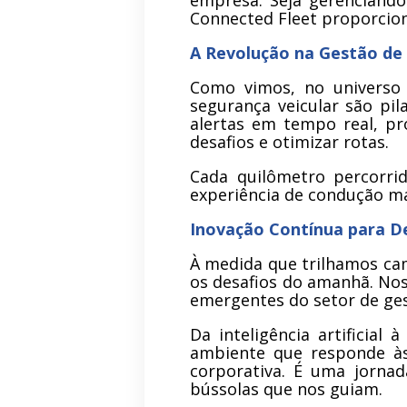
empresa. Seja gerenciando
Connected Fleet proporcion
A Revolução na Gestão de
Como vimos, no universo 
segurança veicular são pil
alertas em tempo real, p
desafios e otimizar rotas.
Cada quilômetro percorr
experiência de condução mai
Inovação Contínua para D
À medida que trilhamos ca
os desafios do amanhã. Nos
emergentes do setor de ges
Da inteligência artificial
ambiente que responde às
corporativa. É uma jorna
bússolas que nos guiam.