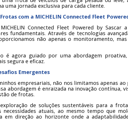
 uma frota de veículos de carga pesada ou leve, a
a uma jornada exclusiva para cada cliente.
 Frotas com a MICHELIN Connected Fleet Powered
MICHELIN Connected Fleet Powered by Sascar a e
ares fundamentais. Através de tecnologias avança
roporcionamos não apenas o monitoramento, mas 
ido é agora guiado por uma abordagem proativa
s segura e eficaz.
esafios Emergentes
minhos empresariais, não nos limitamos apenas ao
sa abordagem é enraizada na inovação contínua, vi
tão de frotas.
 à exploração de soluções sustentáveis para a fr
 necessidades atuais, ao mesmo tempo que mol
da em direção ao horizonte onde a adaptabilidad