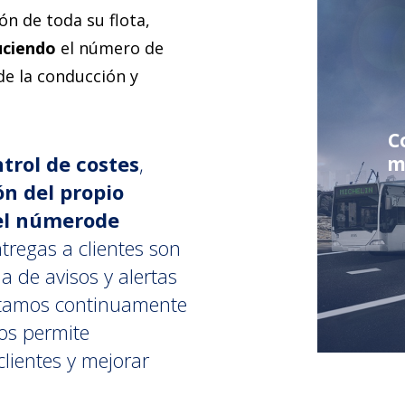
ón de toda su flota,
uciendo
el número de
e la conducción y
C
trol de costes
,
m
n del propio
el número
de
ntregas a clientes son
a de avisos y alertas
stamos continuamente
nos permite
lientes y mejorar