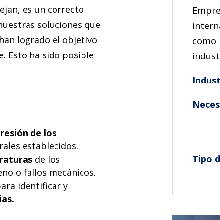
jan, es un correcto
Empres
 nuestras soluciones que
intern
han logrado el objetivo
como l
e. Esto ha sido posible
indust
Indust
Neces
presión de los
ales establecidos.
Tipo d
eraturas
de los
eno o fallos mecánicos.
ara identificar y
ias.