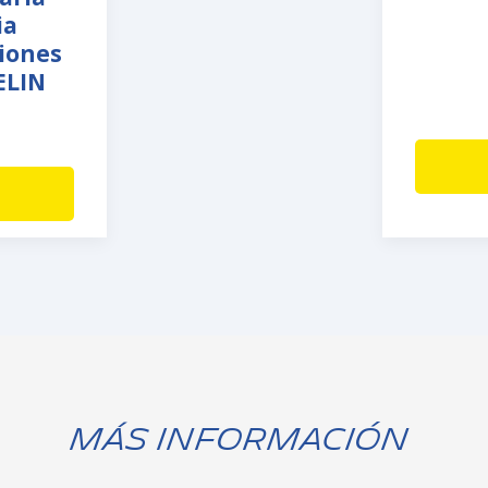
ia
ciones
ELIN
Más Información