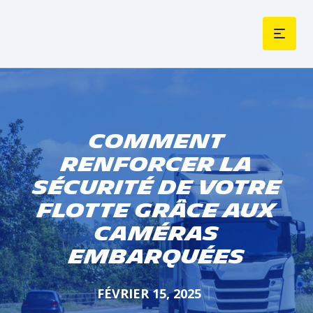
Comment
renforcer la
sécurité de votre
flotte grâce aux
caméras
embarquées
FÉVRIER 15, 2025