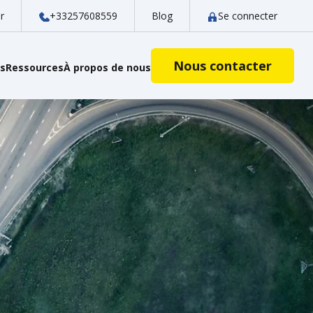
r
+33257608559
Blog
Se connecter
Nous contacter
es
Ressources
À propos de nous