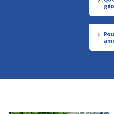
géo
Pou
amé