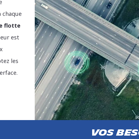
e
 à chaque
e flotte
teur est
x
otez les
erface.
VOS BES