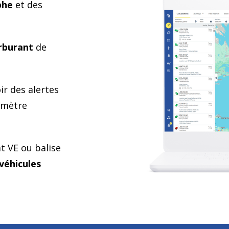
phe
et des
arburant
de
ir des alertes
imètre
at VE ou balise
 véhicules