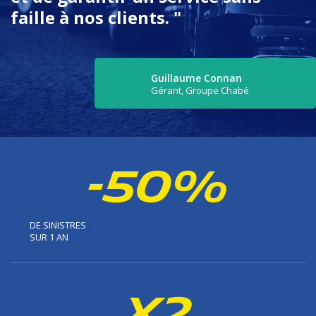
faille à nos clients.
"
Guillaume Connan
Gérant, Groupe Chabé
-50%
DE SINISTRES
SUR 1 AN
x2