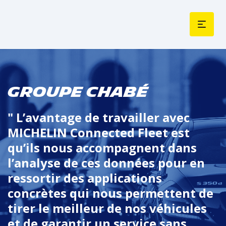
GROUPE CHABÉ
" L’avantage de travailler avec
MICHELIN Connected Fleet est
qu’
ils
nous accompagnent dans
l’analyse de ces données pour en
ressortir des applications
concrètes
qui nous permettent de
tirer le meilleur de nos véhicules
et
de
garantir un service sans