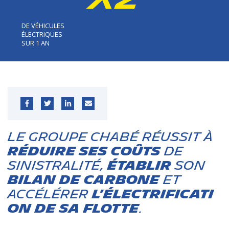
DE VÉHICULES
ÉLECTRIQUES
SUR 1 AN
LE GROUPE CHABé
Réussit à
R
é
DUIRE SES COÛTS
DE
Sinistralité,
é
TABLIR
SON
BILAN DE CARBONE
ET
acc
é
l
é
rer
l'
électrificati
on
De sa flotte
.